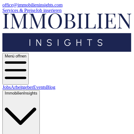
office@immobilieninsights.com
Services & Preise
Job inserieren
Menü offnen
Jobs
Arbeitgeber
Events
Blog
ImmobilienInsights