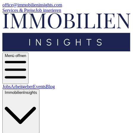
office@immobilieninsights.com
Services & Preise
Job inserieren
Menü offnen
Jobs
Arbeitgeber
Events
Blog
ImmobilienInsights