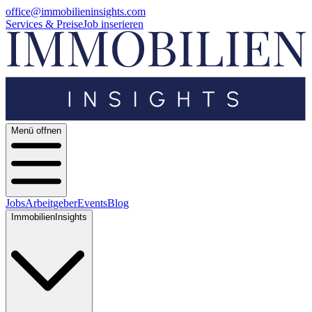
office@immobilieninsights.com
Services & Preise
Job inserieren
Menü offnen
Jobs
Arbeitgeber
Events
Blog
ImmobilienInsights