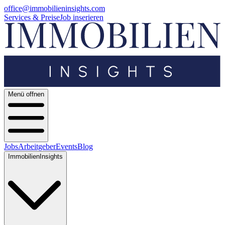
office@immobilieninsights.com
Services & Preise
Job inserieren
Menü offnen
Jobs
Arbeitgeber
Events
Blog
ImmobilienInsights