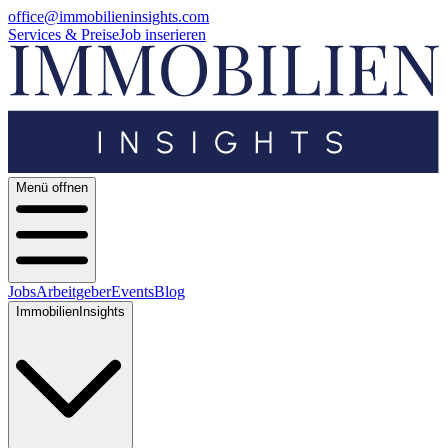
office@immobilieninsights.com
Services & Preise
Job inserieren
Menü offnen
Jobs
Arbeitgeber
Events
Blog
ImmobilienInsights