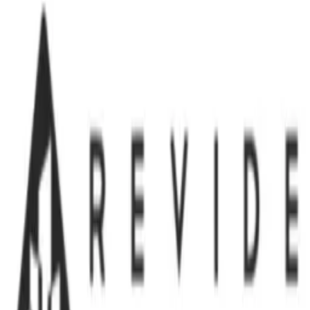
Vollzeit
Wien
Veröffentlicht am:
18.07.2026
Assistenz der Geschäftsführung mit Immobilien Know-how (m/w/d)
DWK Die Wohnkompanie GmbH
Vollzeit
Wien
Veröffentlicht am:
18.07.2026
Bauleiter / Projektleiter in der Sanierungsbranche (m/w/d)
Revide GmbH
Vollzeit
Wien
Veröffentlicht am:
12.07.2026
Zeige
1
bis
6
von
6
Einträge
Seite
1
/
1
Impressum
Datenschutz
AGB
Kontakt
Instagram